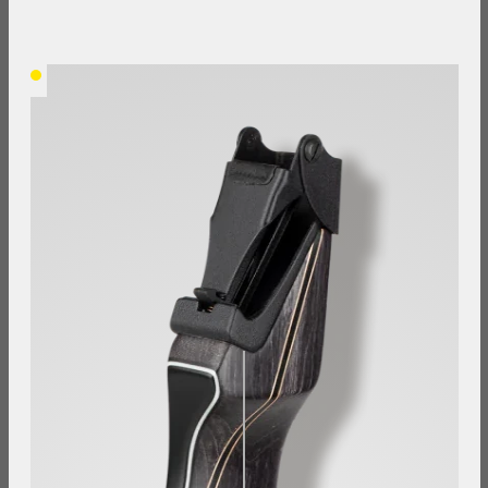
Lieferzeit: Im
Großhandels-
Lager
verfügbar,
Lieferung in
7-14
Werktagen