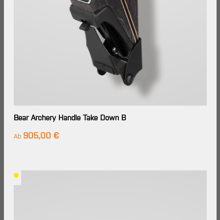
Bear Archery Handle Take Down B
905,00 €
Regulärer Preis:
Ab
Lieferzeit: Im
Großhandels-
Lager
verfügbar,
Lieferung in
7-14
Werktagen