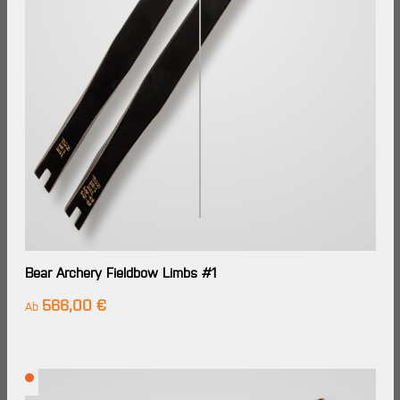
Bear Archery Fieldbow Limbs #1
566,00 €
Regulärer Preis:
Ab
Lieferzeit:
Zur Zeit
nicht
lieferbar.