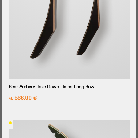
Bear Archery Take-Down Limbs Long Bow
566,00 €
Regulärer Preis:
Ab
Lieferzeit: Im
Großhandels-
Lager
verfügbar,
Lieferung in
7-14
Werktagen