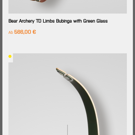
Bear Archery TD Limbs Bubinga with Green Glass
566,00 €
Regulärer Preis:
Ab
Lieferzeit: Im
Großhandels-
Lager
verfügbar,
Lieferung in
7-14
Werktagen