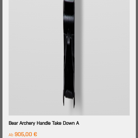
Bear Archery Handle Take Down A
905,00 €
Regulärer Preis:
Ab