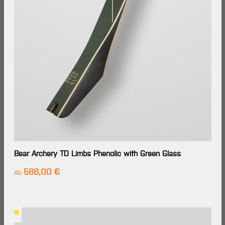
Bear Archery TD Limbs Phenolic with Green Glass
566,00 €
Regulärer Preis:
Ab
Lieferzeit: Im
Großhandels-
Lager
verfügbar,
Lieferung in