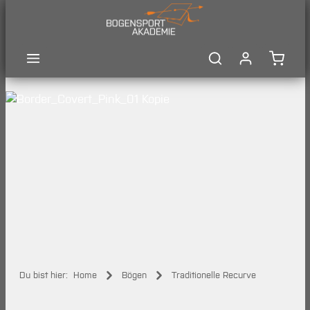
Zum Hauptinhalt springen
Waren
Du bist hier:
Home
Bögen
Traditionelle Recurve