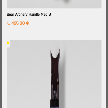
Bear Archery Handle Mag B
465,00 €
Regulärer Preis:
Ab
Lieferzeit: Im
Großhandels-
Lager
verfügbar,
Lieferung in
7-14
Werktagen