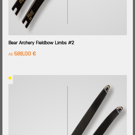
Bear Archery Fieldbow Limbs #2
566,00 €
Regulärer Preis:
Ab
Lieferzeit: Im
Großhandels-
Lager
verfügbar,
Lieferung in
7-14
Werktagen