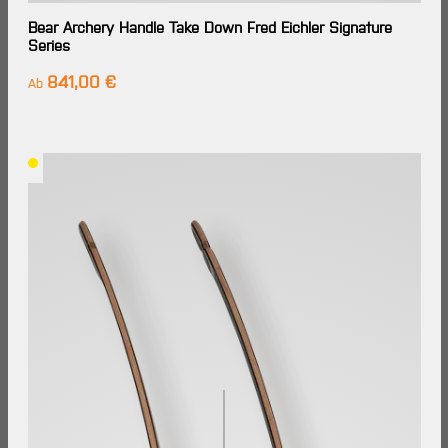
Bear Archery Handle Take Down Fred Eichler Signature
Series
841,00 €
Regulärer Preis:
Ab
Lieferzeit: Im
Großhandels-
Lager
verfügbar,
Lieferung in
7-14
Werktagen