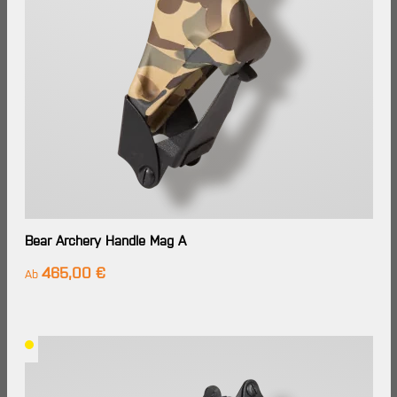
Bear Archery Handle Mag A
465,00 €
Regulärer Preis:
Ab
Lieferzeit: Im
Großhandels-
Lager
verfügbar,
Lieferung in
7-14
Werktagen