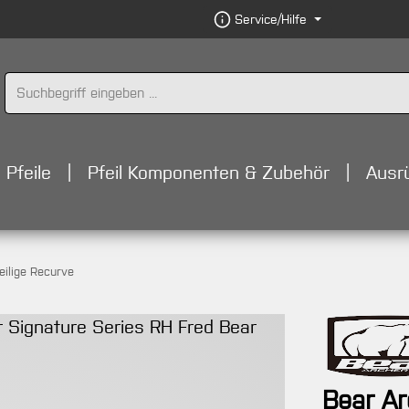
Service/Hilfe
Pfeile
Pfeil Komponenten & Zubehör
Ausr
eilige Recurve
Bear A