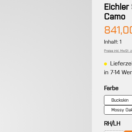
Eichler
Camo
Regulärer 
841,0
Inhalt:
1
Preise inkl. MwSt. 
Lieferze
in 7-14 We
ausw
Farbe
Buckskin
Mossy Oak
aus
RH/LH