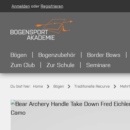
Anmelden
oder
Registrieren
m Hauptinhalt springen
Zur Suche springen
Zur Hauptnavigation springen
Bögen
Bogenzubehör
Border Bows
Zum Club
Zur Schule
Seminare
Du bist hier:
Home
Bögen
Traditionelle Recurve
Mehrt
Bildergalerie überspringen