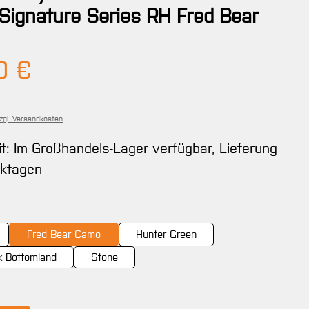
 Signature Series RH Fred Bear
Preis:
0 €
zzgl. Versandkosten
it: Im Großhandels-Lager verfügbar, Lieferung
rktagen
ählen
Fred Bear Camo
Hunter Green
 Bottomland
Stone
wählen