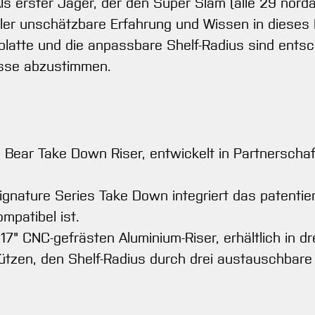
 Als erster Jäger, der den Super Slam (alle 29 nor
chler unschätzbare Erfahrung und Wissen in dieses 
lagplatte und die anpassbare Shelf-Radius sind en
nisse abzustimmen.
es Bear Take Down Riser, entwickelt in Partnerscha
Signature Series Take Down integriert das patenti
patibel ist.
17" CNC-gefrästen Aluminium-Riser, erhältlich in dr
tzen, den Shelf-Radius durch drei austauschbare S