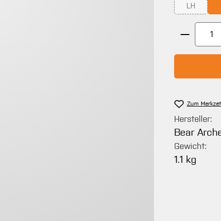
LH
(Diese Opti
Produkt 
Zum Merkzet
Hersteller:
Bear Arch
Gewicht:
1.1 kg