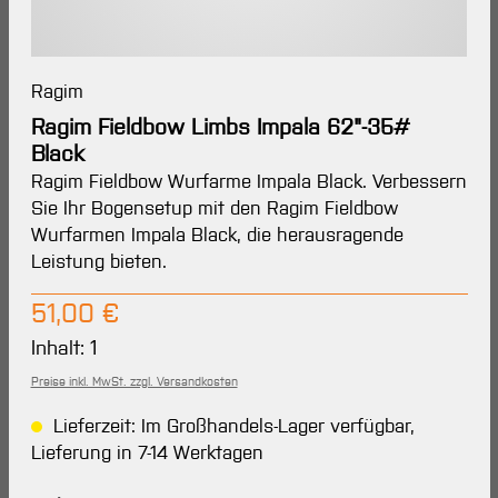
Ragim
Ragim Fieldbow Limbs Impala 62"-35#
Black
Ragim Fieldbow Wurfarme Impala Black. Verbessern
Sie Ihr Bogensetup mit den Ragim Fieldbow
Wurfarmen Impala Black, die herausragende
Leistung bieten.
Regulärer Preis:
51,00 €
Inhalt:
1
Preise inkl. MwSt. zzgl. Versandkosten
Lieferzeit: Im Großhandels-Lager verfügbar,
Lieferung in 7-14 Werktagen