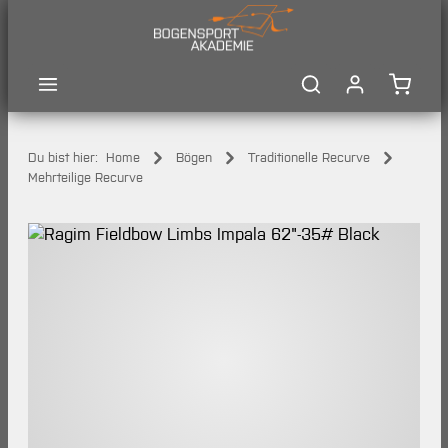
Zum Hauptinhalt springen
Waren
Du bist hier:
Home
Bögen
Traditionelle Recurve
Mehrteilige Recurve
Bildergalerie überspringen