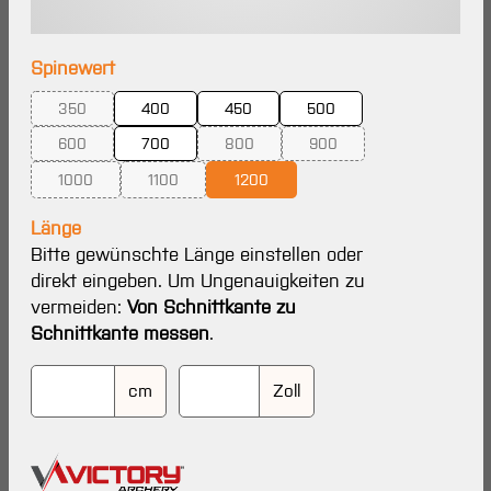
auswählen
Spinewert
350
400
450
500
(Diese Option ist zurzeit nicht verfügbar.)
600
700
800
900
(Diese Option ist zurzeit nicht verfügbar.)
(Diese Option ist zurzeit nicht verfügbar.
(Diese Option ist zurzeit ni
1000
1100
1200
(Diese Option ist zurzeit nicht verfügbar.)
(Diese Option ist zurzeit nicht verfügbar.)
Länge
Bitte gewünschte Länge einstellen oder
direkt eingeben. Um Ungenauigkeiten zu
vermeiden:
Von Schnittkante zu
Schnittkante messen
.
cm
Zoll