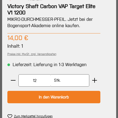
Victory Shaft Carbon VAP Target Elite
V1 1200
MIKRO-DURCHMESSER-PFEIL. Jetzt bei der
Bogensport-Akademie online kaufen.
Regulärer Preis:
14,00 €
Inhalt:
1
Preise inkl. MwSt. zzgl. Versandkosten
Lieferzeit: Lieferung in 1-3 Werktagen
Produkt Anzahl: Gib den gewünschten Wert ein oder 
Stk.
In den Warenkorb
Zum Merkzettel hinzufügen