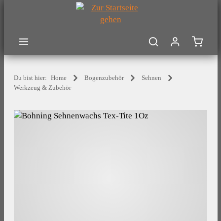
Zum Hauptinhalt springen
Warenk
Du bist hier:
Home
Bogenzubehör
Sehnen
Werkzeug & Zubehör
Bildergalerie überspringen