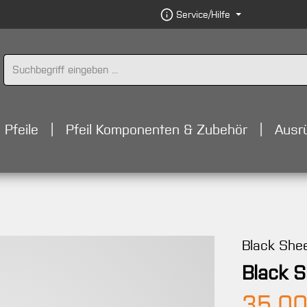
Service/Hilfe
Pfeile
Pfeil Komponenten & Zubehör
Ausr
Black She
Black S
Regulärer 
35,00