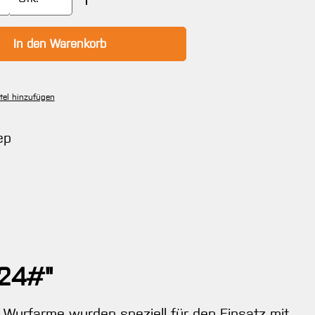
In den Warenkorb
tel hinzufügen
ep
 24#"
e Wurfarme wurden speziell für den Einsatz mit