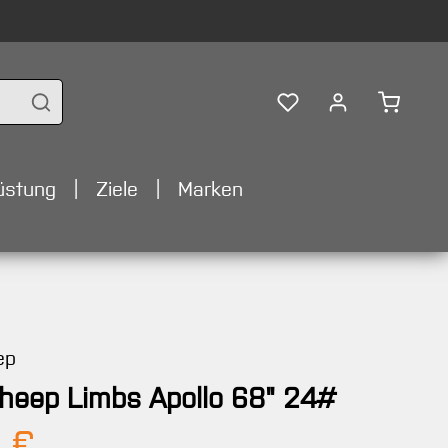
Warenko
üstung
Ziele
Marken
ep
heep Limbs Apollo 68" 24#
Preis:
 €