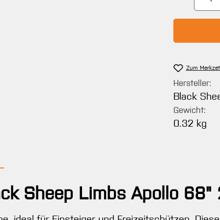
Zum Merkzet
Hersteller:
Black She
Gewicht:
0.32 kg
ack Sheep Limbs Apollo 68"
, ideal für Einsteiger und Freizeitschützen. Dies