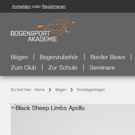
Anmelden
oder
Registrieren
m Hauptinhalt springen
Zur Suche springen
Zur Hauptnavigation springen
Bögen
Bogenzubehör
Border Bows
Zum Club
Zur Schule
Seminare
Du bist hier:
Home
Bögen
Einsteigerbögen
Bildergalerie überspringen