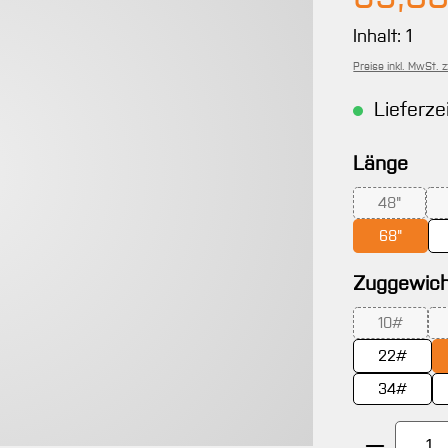
Inhalt:
1
Preise inkl. MwSt. 
Lieferze
aus
Länge
48"
(Diese Opt
68"
Zuggewich
10#
(Diese Opt
22#
34#
Produkt 