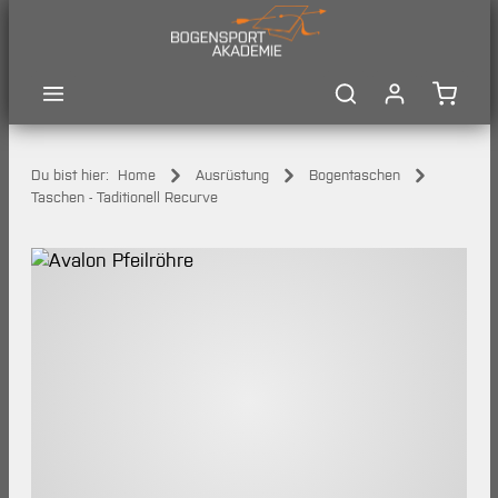
Zum Hauptinhalt springen
Waren
Du bist hier:
Home
Ausrüstung
Bogentaschen
Taschen - Taditionell Recurve
Bildergalerie überspringen