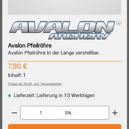
Avalon Pfeilröhre
Avalon Pfeilröhre In der Länge verstellbar.
Regulärer Preis:
7,90 €
Inhalt:
1
Preise inkl. MwSt. zzgl. Versandkosten
Lieferzeit: Lieferung in 1-3 Werktagen
Produkt Anzahl: Gib den gewünschten Wert ein oder 
Stk.