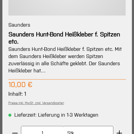
Saunders
Saunders Hunt-Bond Heißkleber f. Spitzen
etc.
Saunders Hunt-Bond Heißkleber f. Spitzen etc. Mit
dem Saunders Heißkleber werden Spitzen
zuverlässig in alle Schäfte geklebt. Der Saunders
Heißkleber hat…
Regulärer Preis:
10,00 €
Inhalt:
1
Preise inkl. MwSt. zzgl. Versandkosten
Lieferzeit: Lieferung in 1-3 Werktagen
Produkt Anzahl: Gib den gewünschten Wert ein oder 
Stk.