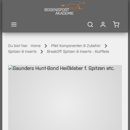
Zum Hauptinhalt springen
Waren
Du bist hier:
Home
Pfeil Komponenten & Zubehör
Spitzen & Inserts
BreakOff Spitzen & Inserts - AluPfeile
Bildergalerie überspringen