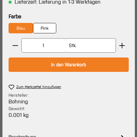
Lieferzeit: Lieferung in 1-3 Werktagen
auswählen
Farbe
Blau
Pink
Produkt Anzahl: Gib den gewünschten Wert ein oder 
Stk.
In den Warenkorb
Zum Merkzettel hinzufügen
Hersteller:
Bohning
Gewicht:
0.001 kg
Beschreibung