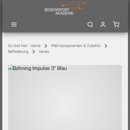
Zum Hauptinhalt springen
Waren
Du bist hier:
Home
Pfeil Komponenten & Zubehör
Befiederung
Vanes
Bildergalerie überspringen