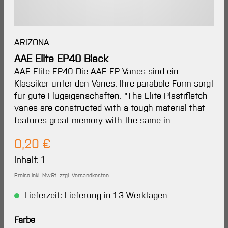
ARIZONA
AAE Elite EP40 Black
AAE Elite EP40 Die AAE EP Vanes sind ein
Klassiker unter den Vanes. Ihre parabole Form sorgt
für gute Flugeigenschaften. "The Elite Plastifletch
vanes are constructed with a tough material that
features great memory with the same in
Regulärer Preis:
0,20 €
Inhalt:
1
Preise inkl. MwSt. zzgl. Versandkosten
Lieferzeit: Lieferung in 1-3 Werktagen
auswählen
Farbe