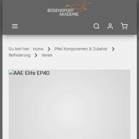
Zum Hauptinhalt springen
Waren
Du bist hier:
Home
Pfeil Komponenten & Zubehör
Befiederung
Vanes
Bildergalerie überspringen