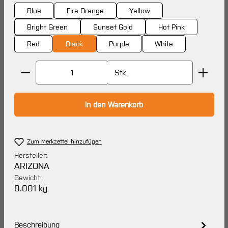
Blue
Fire Orange
Yellow
Bright Green
Sunset Gold
Hot Pink
Red
Black
Purple
White
Produkt Anzahl: Gib den gewünschten Wert ein oder 
Stk.
In den Warenkorb
Zum Merkzettel hinzufügen
Hersteller:
ARIZONA
Gewicht:
0.001 kg
Beschreibung