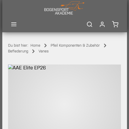
Zum Hauptinhalt springen
Waren
Du bist hier:
Home
Pfeil Komponenten & Zubehör
Befiederung
Vanes
Bildergalerie überspringen