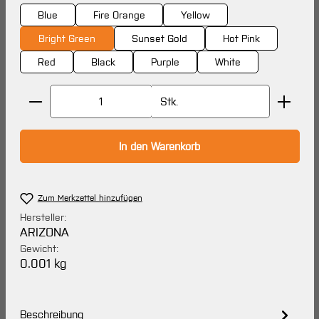
Blue
Fire Orange
Yellow
Bright Green
Sunset Gold
Hot Pink
Red
Black
Purple
White
Produkt Anzahl: Gib den gewünschten Wert ein oder 
Stk.
In den Warenkorb
Zum Merkzettel hinzufügen
Hersteller:
ARIZONA
Gewicht:
0.001 kg
Beschreibung