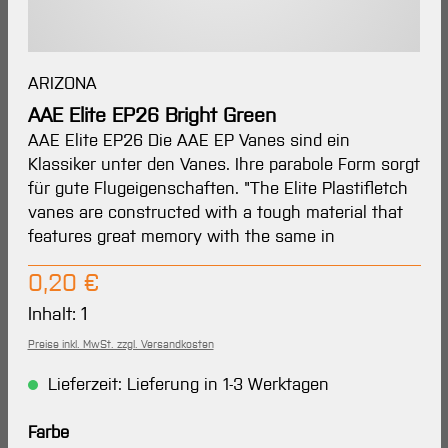
ARIZONA
AAE Elite EP26 Bright Green
AAE Elite EP26 Die AAE EP Vanes sind ein
Klassiker unter den Vanes. Ihre parabole Form sorgt
für gute Flugeigenschaften. "The Elite Plastifletch
vanes are constructed with a tough material that
features great memory with the same in
Regulärer Preis:
0,20 €
Inhalt:
1
Preise inkl. MwSt. zzgl. Versandkosten
Lieferzeit: Lieferung in 1-3 Werktagen
auswählen
Farbe