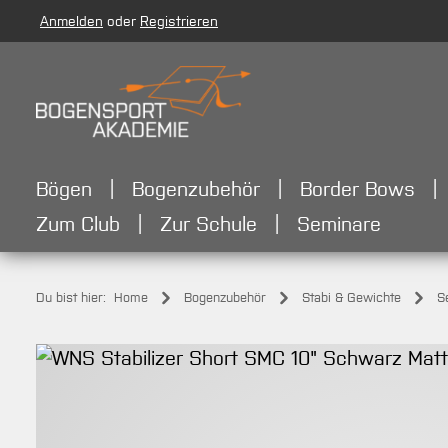
Anmelden
oder
Registrieren
m Hauptinhalt springen
Zur Suche springen
Zur Hauptnavigation springen
Bögen
Bogenzubehör
Border Bows
Zum Club
Zur Schule
Seminare
Du bist hier:
Home
Bogenzubehör
Stabi & Gewichte
S
Bildergalerie überspringen