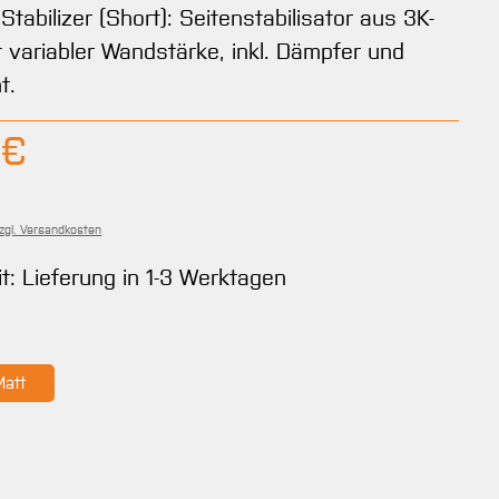
abilizer (Short): Seitenstabilisator aus 3K-
 variabler Wandstärke, inkl. Dämpfer und
t.
Preis:
 €
zzgl. Versandkosten
it: Lieferung in 1-3 Werktagen
ählen
Matt
wählen