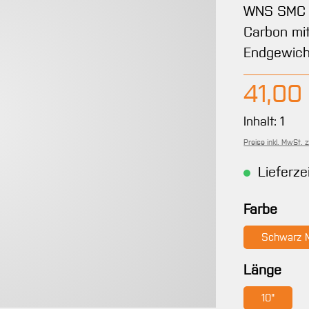
WNS SMC St
Carbon mit
Endgewich
Regulärer 
41,00
Inhalt:
1
Preise inkl. MwSt. 
Lieferze
ausw
Farbe
Schwarz 
aus
Länge
10"