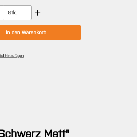
Anzahl: Gib den gewünschten Wert ein oder
Stk.
In den Warenkorb
tel hinzufügen
 Schwarz Matt"