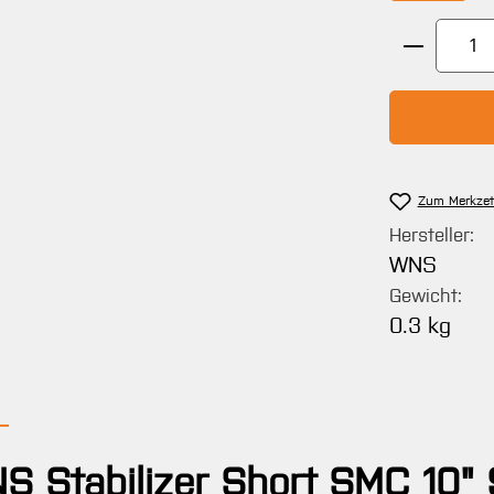
Produkt 
Zum Merkzet
Hersteller:
WNS
Gewicht:
0.3 kg
S Stabilizer Short SMC 10"