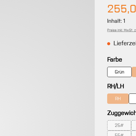
Regulärer 
255,
Inhalt:
1
Preise inkl. MwSt. 
Lieferzei
ausw
Farbe
Grün
aus
RH/LH
RH
(Diese Opti
Zuggewich
25#
(Diese Opt
55#