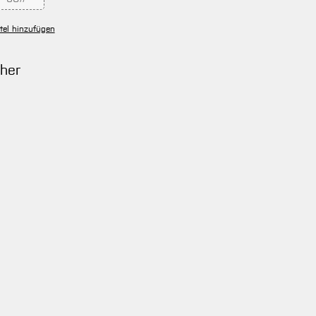
ion ist zurzeit nicht verfügbar.)
(Diese Option ist zurzeit nicht verfügbar.)
tel hinzufügen
ther