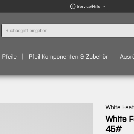
Service/Hilfe
Pfeile
Pfeil Komponenten & Zubehör
Ausr
White Fea
White F
45#