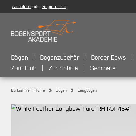
Anmelden
oder
Registrieren
m Hauptinhalt springen
Zur Suche springen
Zur Hauptnavigation springen
Bögen
Bogenzubehör
Border Bows
Zum Club
Zur Schule
Seminare
Du bist hier:
Home
Bögen
Langbögen
Bildergalerie überspringen