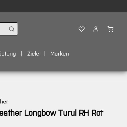
Warenko
üstung
Ziele
Marken
ther
eather Longbow Turul RH Rot