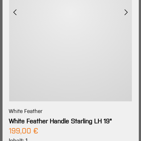
White Feather
White Feather Handle Starling LH 19"
Regulärer Preis:
199,00 €
Inhalt:
1