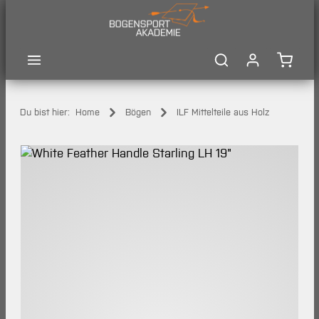
Zum Hauptinhalt springen
Waren
Du bist hier:
Home
Bögen
ILF Mittelteile aus Holz
Bildergalerie überspringen