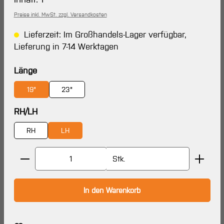
Preise inkl. MwSt. zzgl. Versandkosten
Lieferzeit: Im Großhandels-Lager verfügbar,
Lieferung in 7-14 Werktagen
auswählen
Länge
19"
23"
auswählen
RH/LH
RH
LH
Produkt Anzahl: Gib den gewünschten Wert ein oder 
Stk.
In den Warenkorb