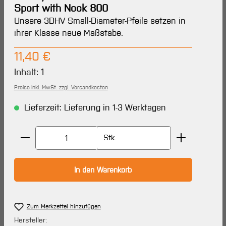
Sport with Nock 800
Unsere 3DHV Small-Diameter-Pfeile setzen in
ihrer Klasse neue Maßstäbe.
Regulärer Preis:
11,40 €
Inhalt:
1
Preise inkl. MwSt. zzgl. Versandkosten
Lieferzeit: Lieferung in 1-3 Werktagen
Produkt Anzahl: Gib den gewünschten Wert ein oder 
Stk.
In den Warenkorb
Zum Merkzettel hinzufügen
Hersteller: