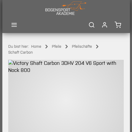
Zum Hauptinhalt springen
Waren
Du bist hier:
Home
Pfeile
Pfeilschäfte
Schaft Carbon
Bildergalerie überspringen