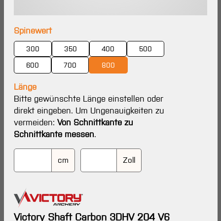
auswählen
Spinewert
300
350
400
500
600
700
800
Länge
Bitte gewünschte Länge einstellen oder
direkt eingeben. Um Ungenauigkeiten zu
vermeiden:
Von Schnittkante zu
Schnittkante messen
.
cm
Zoll
Victory Shaft Carbon 3DHV 204 V6