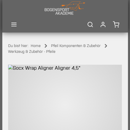
Zum Hauptinhalt springen
Waren
Du bist hier:
Home
Pfeil Komponenten & Zubehör
Werkzeug & Zubehör - Pfeile
Bildergalerie überspringen