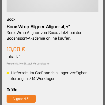
Socx
Socx Wrap Aligner Aligner 4,5"
Socx Wrap Aligner von Socx. Jetzt bei der
Bogensport-Akademie online kaufen.
Regulärer Preis:
10,00 €
Inhalt:
1
Preise inkl. MwSt. zzgl. Versandkosten
Lieferzeit: Im Großhandels-Lager verfügbar,
Lieferung in 7-14 Werktagen
auswählen
Größe
Aligner 4,5"