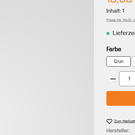
Inhalt:
1
Preise inkl. MwSt. 
Lieferze
ausw
Farbe
Grün
Produkt 
Zum Merkzet
Hersteller: