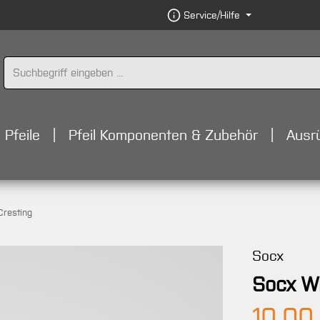
Service/Hilfe
Pfeile
Pfeil Komponenten & Zubehör
Ausr
Cresting
Socx
Socx Wr
Regulärer 
10,00