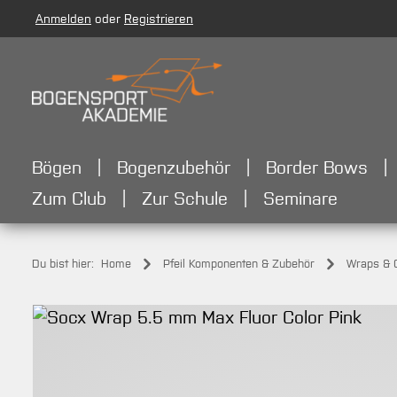
Anmelden
oder
Registrieren
m Hauptinhalt springen
Zur Suche springen
Zur Hauptnavigation springen
Bögen
Bogenzubehör
Border Bows
Zum Club
Zur Schule
Seminare
Du bist hier:
Home
Pfeil Komponenten & Zubehör
Wraps & 
Bildergalerie überspringen