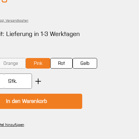
zzgl. Versandkosten
it: Lieferung in 1-3 Werktagen
ählen
Orange
Pink
Rot
Gelb
(Diese Option ist zurzeit nicht verfügbar.)
Anzahl: Gib den gewünschten Wert ein oder
Stk.
In den Warenkorb
tel hinzufügen