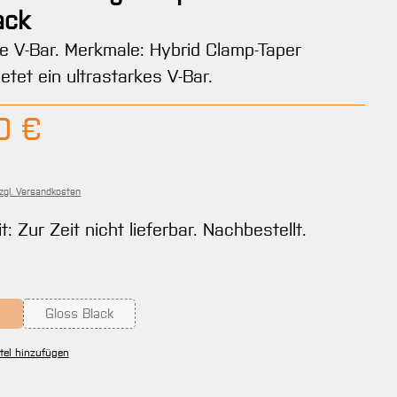
ack
le V-Bar. Merkmale: Hybrid Clamp-Taper
etet ein ultrastarkes V-Bar.
Preis:
0 €
zzgl. Versandkosten
t: Zur Zeit nicht lieferbar. Nachbestellt.
ählen
k
Gloss Black
 Option ist zurzeit nicht verfügbar.)
(Diese Option ist zurzeit nicht verfügbar.)
tel hinzufügen