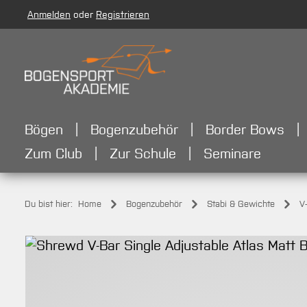
Anmelden
oder
Registrieren
m Hauptinhalt springen
Zur Suche springen
Zur Hauptnavigation springen
Bögen
Bogenzubehör
Border Bows
Zum Club
Zur Schule
Seminare
Du bist hier:
Home
Bogenzubehör
Stabi & Gewichte
V
Bildergalerie überspringen