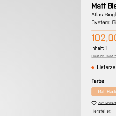
Matt Bl
Atlas Sing
System: Bi
Regulärer 
102,0
Inhalt:
1
Preise inkl. MwSt. 
Lieferzei
ausw
Farbe
Matt Blac
(Diese
Zum Merkzet
Hersteller: