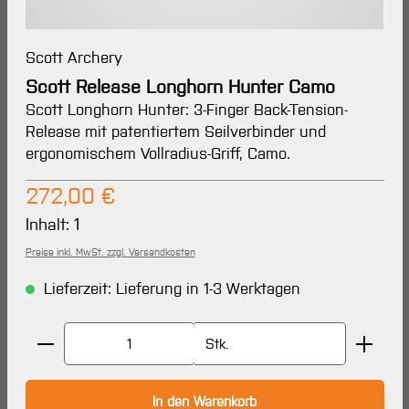
Scott Archery
Scott Release Longhorn Hunter Camo
Scott Longhorn Hunter: 3-Finger Back-Tension-
Release mit patentiertem Seilverbinder und
ergonomischem Vollradius-Griff, Camo.
Regulärer Preis:
272,00 €
Inhalt:
1
Preise inkl. MwSt. zzgl. Versandkosten
Lieferzeit: Lieferung in 1-3 Werktagen
Produkt Anzahl: Gib den gewünschten Wert ein oder 
Stk.
In den Warenkorb