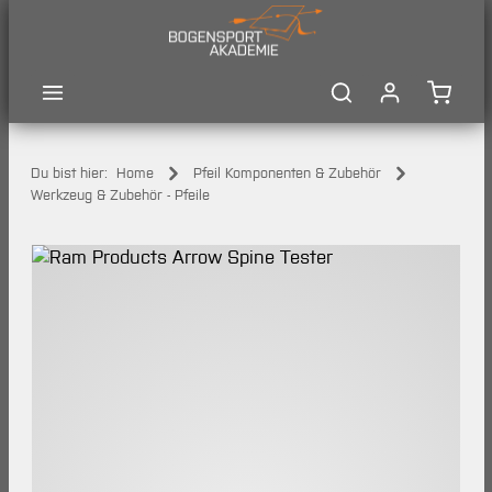
Zum Hauptinhalt springen
Waren
Du bist hier:
Home
Pfeil Komponenten & Zubehör
Werkzeug & Zubehör - Pfeile
Bildergalerie überspringen