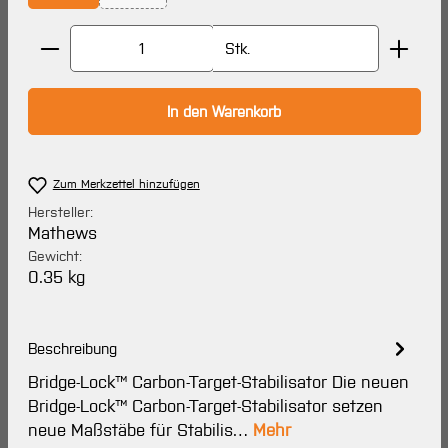
(Diese Option ist zurzeit nicht verfügbar.)
Produkt Anzahl: Gib den gewünschten Wert ein oder 
Stk.
In den Warenkorb
Zum Merkzettel hinzufügen
Hersteller:
Mathews
Gewicht:
0.35 kg
Beschreibung
Bridge-Lock™ Carbon-Target-Stabilisator Die neuen
Bridge-Lock™ Carbon-Target-Stabilisator setzen
neue Maßstäbe für Stabilis…
Mehr