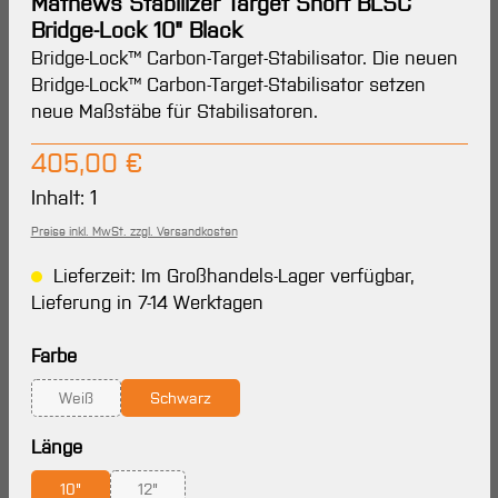
Mathews Stabilizer Target Short BLSC
Bridge-Lock 10" Black
Bridge-Lock™ Carbon-Target-Stabilisator. Die neuen
Bridge-Lock™ Carbon-Target-Stabilisator setzen
neue Maßstäbe für Stabilisatoren.
Regulärer Preis:
405,00 €
Inhalt:
1
Preise inkl. MwSt. zzgl. Versandkosten
Lieferzeit: Im Großhandels-Lager verfügbar,
Lieferung in 7-14 Werktagen
auswählen
Farbe
Weiß
Schwarz
(Diese Option ist zurzeit nicht verfügbar.)
auswählen
Länge
10"
12"