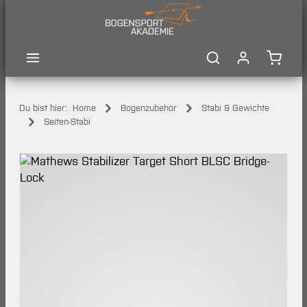
Zum Hauptinhalt springen
Waren
Du bist hier:
Home
Bogenzubehör
Stabi & Gewichte
Seiten-Stabi
Bildergalerie überspringen