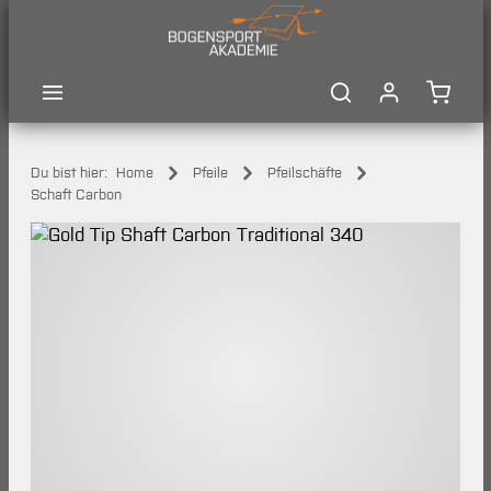
Zum Hauptinhalt springen
Waren
Du bist hier:
Home
Pfeile
Pfeilschäfte
Schaft Carbon
Bildergalerie überspringen