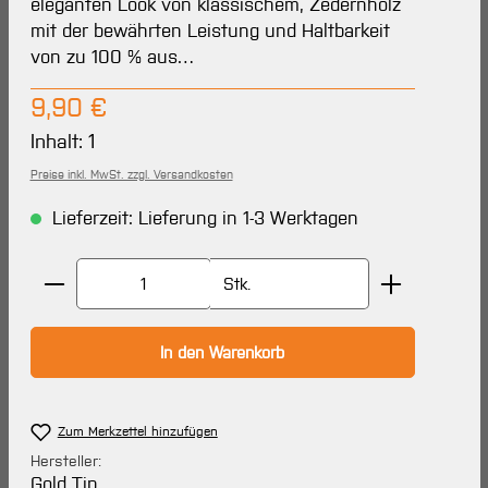
eleganten Look von klassischem, Zedernholz
mit der bewährten Leistung und Haltbarkeit
von zu 100 % aus…
Regulärer Preis:
9,90 €
Inhalt:
1
Preise inkl. MwSt. zzgl. Versandkosten
Lieferzeit: Lieferung in 1-3 Werktagen
Produkt Anzahl: Gib den gewünschten Wert ein oder 
Stk.
In den Warenkorb
Zum Merkzettel hinzufügen
Hersteller:
Gold Tip