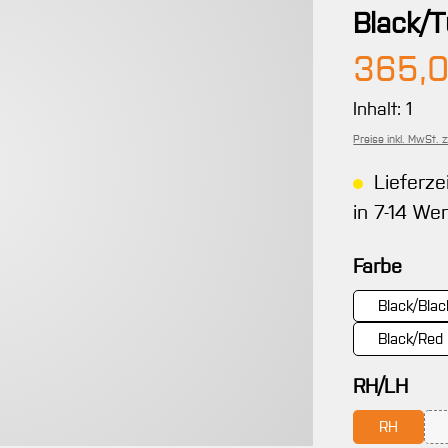
Black/T
Regulärer 
365,
Inhalt:
1
Preise inkl. MwSt. 
Lieferze
in 7-14 We
ausw
Farbe
Black/Blac
Black/Red
aus
RH/LH
RH