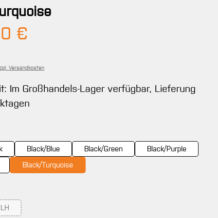
urquoise
Preis:
00 €
zzgl. Versandkosten
it: Im Großhandels-Lager verfügbar, Lieferung
rktagen
ählen
k
Black/Blue
Black/Green
Black/Purple
Black/Turquoise
wählen
LH
(Diese Option ist zurzeit nicht verfügbar.)