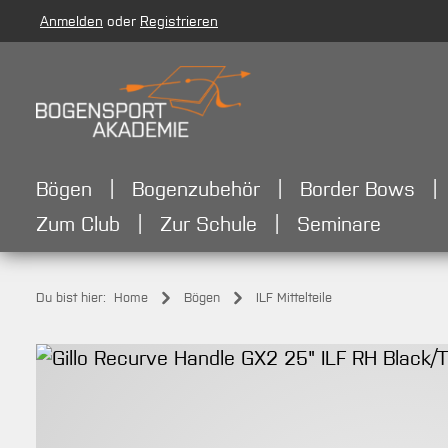
Anmelden
oder
Registrieren
m Hauptinhalt springen
Zur Suche springen
Zur Hauptnavigation springen
Bögen
Bogenzubehör
Border Bows
Zum Club
Zur Schule
Seminare
Du bist hier:
Home
Bögen
ILF Mittelteile
Bildergalerie überspringen