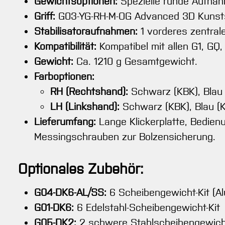
Gewichtsoptionen:
Spezielle runde Aufnah
Griff:
G03-YG-RH-M-OG Advanced 3D Kunststo
Stabilisatoraufnahmen:
1 vorderes zentrale
Kompatibilität:
Kompatibel mit allen G1, GQ
Gewicht:
Ca. 1210 g Gesamtgewicht.
Farboptionen:
RH (Rechtshand):
Schwarz (KBK), Blau (
LH (Linkshand):
Schwarz (KBK), Blau (KB
Lieferumfang:
Lange Klickerplatte, Bedienu
Messingschrauben zur Bolzensicherung.
Optionales Zubehör:
G04-DK6-AL/SS:
6 Scheibengewicht-Kit (Al
G01-DK6:
6 Edelstahl-Scheibengewicht-Kit
G05-DK2:
2 schwere Stahlscheibengewic