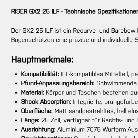
RISER GX2 25 ILF - Technische Spezifikatione
Der GX2 25 ILF ist ein Recurve- und Barebow-M
Bogenschützen eine präzise und individuelle 
Hauptmerkmale:
Kompatibilität:
ILF-kompatibles Mittelteil,
Pfund-Anpassungsbereich:
Schwimmende Wu
Material:
Körper und Taschen bestehen aus
Shock Absorption:
Integrierte, orangefar
Oberfläche:
Matt sandgestrahltes, hell elox
Länge:
25 Zoll, verfügbar für Rechts- und 
Ausrichtung:
Aluminium 7075 Wurfarm-Ausri