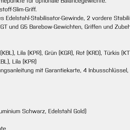
mepunkte für optionale Balancegewichte.
ff-Slim-Griff.
s Edelstahl-Stabilisator-Gewinde, 2 vordere Stabil
, GT und G5 Barebow-Gewichten, Griffen und Zubeh
KBL), Lila (KPR), Grün (KGR), Rot (KRD), Türkis (K
L), Lila (KPR)
ngsanleitung mit Garantiekarte, 4 Inbusschlüssel,
uminium Schwarz, Edelstahl Gold)
hte