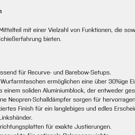
n
ittelteil mit einer Vielzahl von Funktionen, die s
Schießerfahrung bieten.
 passend für Recurve- und Barebow-Setups.
rfarmtaschen ermöglichen eine über 30%ige Ein
 einem soliden Aluminiumblock, der entweder ges
bene Neopren-Schalldämpfer sorgen für hervorra
iertes Finish für ein langlebiges und edles Erschei
Linkshänder.
chtungsplatten für exakte Justierungen.