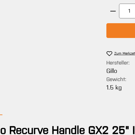
Produkt 
Zum Merkzet
Hersteller:
Gillo
Gewicht:
1.5 kg
llo Recurve Handle GX2 25" 