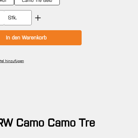
Rot
Camo Tre Gelb
Anzahl: Gib den gewünschten Wert ein oder
Stk.
In den Warenkorb
tel hinzufügen
c RW Camo Camo Tre