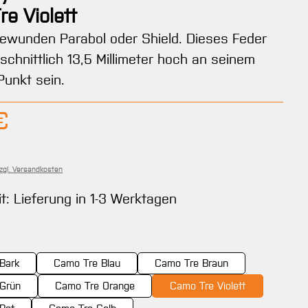
e Violett
gewunden Parabol oder Shield. Dieses Feder
schnittlich 13,5 Millimeter hoch an seinem
unkt sein.
Preis:
€
zzgl. Versandkosten
it: Lieferung in 1-3 Werktagen
wählen
Bark
Camo Tre Blau
Camo Tre Braun
Grün
Camo Tre Orange
Camo Tre Violett