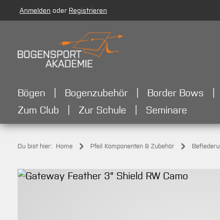
Anmelden
oder
Registrieren
m Hauptinhalt springen
Zur Suche springen
Zur Hauptnavigation springen
Bögen
Bogenzubehör
Border Bows
Zum Club
Zur Schule
Seminare
Du bist hier:
Home
Pfeil Komponenten & Zubehör
Befieder
Bildergalerie überspringen