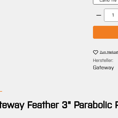
Camo Tre 
Produkt 
Zum Merkzet
Hersteller:
Gateway
ateway Feather 3" Paraboli