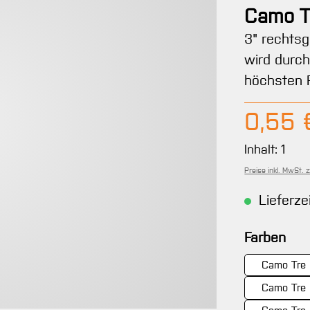
Camo Tr
3" rechts
wird durch
höchsten P
Regulärer 
0,55 
Inhalt:
1
Preise inkl. MwSt. 
Lieferze
aus
Farben
Camo Tre 
Camo Tre 