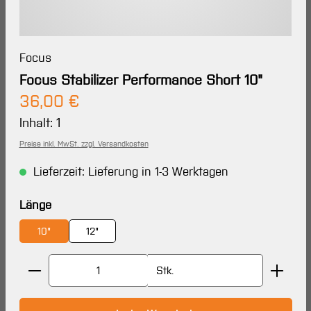
Focus
Focus Stabilizer Performance Short 10"
Regulärer Preis:
36,00 €
Inhalt:
1
Preise inkl. MwSt. zzgl. Versandkosten
Lieferzeit: Lieferung in 1-3 Werktagen
auswählen
Länge
10"
12"
Produkt Anzahl: Gib den gewünschten Wert ein oder 
Stk.