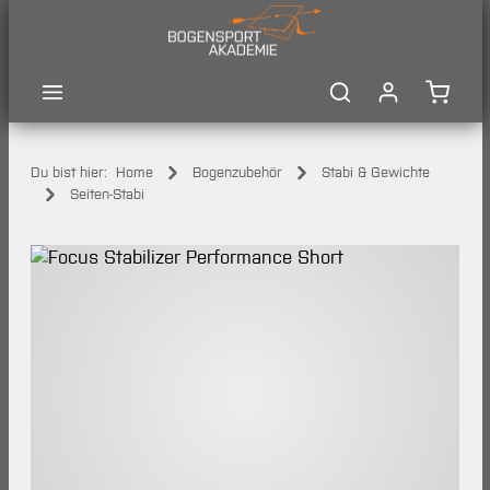
Zum Hauptinhalt springen
Waren
Du bist hier:
Home
Bogenzubehör
Stabi & Gewichte
Seiten-Stabi
Bildergalerie überspringen