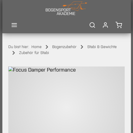
Zum Hauptinhalt springen
Waren
Du bist hier:
Home
Bogenzubehör
Stabi & Gewichte
Zubehör für Stabi
Bildergalerie überspringen