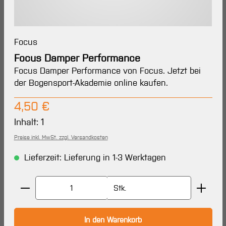
Focus
Focus Damper Performance
Focus Damper Performance von Focus. Jetzt bei
der Bogensport-Akademie online kaufen.
Regulärer Preis:
4,50 €
Inhalt:
1
Preise inkl. MwSt. zzgl. Versandkosten
Lieferzeit: Lieferung in 1-3 Werktagen
Produkt Anzahl: Gib den gewünschten Wert ein oder 
Stk.
In den Warenkorb