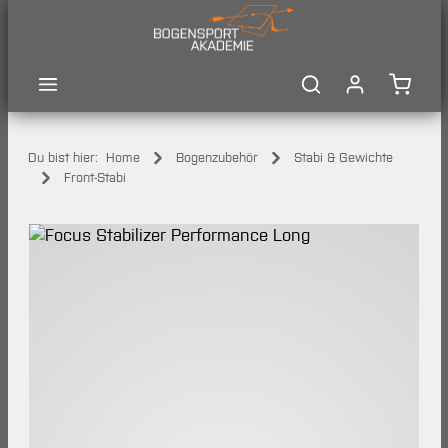
Zum Hauptinhalt springen
Waren
Du bist hier:
Home
Bogenzubehör
Stabi & Gewichte
Front-Stabi
Bildergalerie überspringen