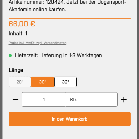
Artikelnummer: 120424. Jetzt bei der Bogensport-
Akademie online kaufen.
Regulärer Preis:
66,00 €
Inhalt:
1
Preise inkl. MwSt. zzgl. Versandkosten
Lieferzeit: Lieferung in 1-3 Werktagen
auswählen
Länge
28"
30"
32"
(Diese Option ist zurzeit nicht verfügbar.)
Produkt Anzahl: Gib den gewünschten Wert ein oder 
Stk.
In den Warenkorb