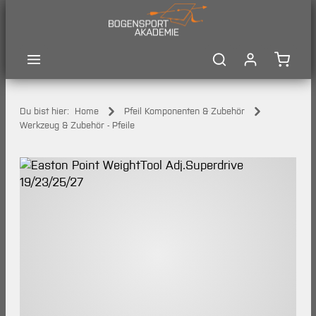
Zum Hauptinhalt springen
Waren
Du bist hier:
Home
Pfeil Komponenten & Zubehör
Werkzeug & Zubehör - Pfeile
Bildergalerie überspringen