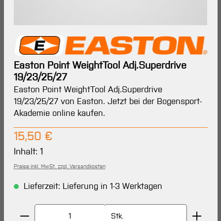
Easton Point WeightTool Adj.Superdrive
19/23/25/27
Easton Point WeightTool Adj.Superdrive
19/23/25/27 von Easton. Jetzt bei der Bogensport-
Akademie online kaufen.
Regulärer Preis:
15,50 €
Inhalt:
1
Preise inkl. MwSt. zzgl. Versandkosten
Lieferzeit: Lieferung in 1-3 Werktagen
Produkt Anzahl: Gib den gewünschten Wert ein oder 
Stk.