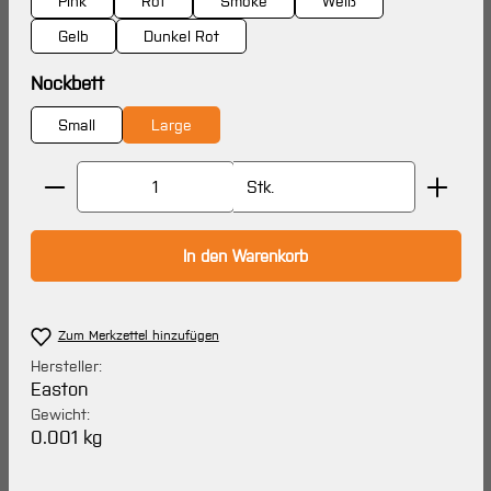
Pink
Rot
Smoke
Weiß
Gelb
Dunkel Rot
auswählen
Nockbett
Small
Large
Produkt Anzahl: Gib den gewünschten Wert ein oder 
Stk.
In den Warenkorb
Zum Merkzettel hinzufügen
Hersteller:
Easton
Gewicht:
0.001 kg