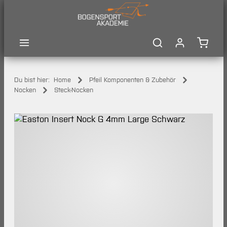
Zum Hauptinhalt springen
Waren
Du bist hier:
Home
Pfeil Komponenten & Zubehör
Nocken
Steck-Nocken
Bildergalerie überspringen