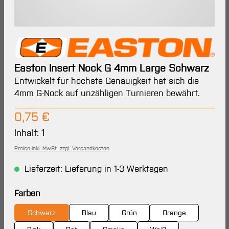
Easton Insert Nock G 4mm Large Schwarz
Entwickelt für höchste Genauigkeit hat sich die
4mm G-Nock auf unzähligen Turnieren bewährt.
Regulärer Preis:
0,75 €
Inhalt:
1
Preise inkl. MwSt. zzgl. Versandkosten
Lieferzeit: Lieferung in 1-3 Werktagen
auswählen
Farben
Schwarz
Blau
Grün
Orange