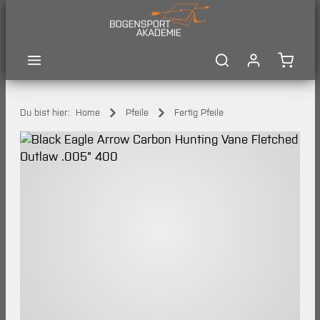
Zum Hauptinhalt springen
Waren
Du bist hier:
Home
Pfeile
Fertig Pfeile
Bildergalerie überspringen