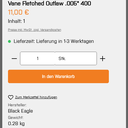
Vane Fletched Outlaw .005" 400
Regulärer Preis:
11,00 €
Inhalt:
1
Preise inkl. MwSt. zzgl. Versandkosten
Lieferzeit: Lieferung in 1-3 Werktagen
Produkt Anzahl: Gib den gewünschten Wert ein oder 
Stk.
In den Warenkorb
Zum Merkzettel hinzufügen
Hersteller:
Black Eagle
Gewicht:
0.28 kg