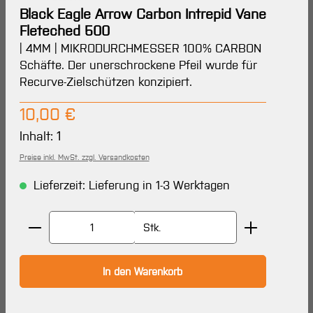
Black Eagle Arrow Carbon Intrepid Vane
Fleteched 500
| 4MM | MIKRODURCHMESSER 100% CARBON
Schäfte. Der unerschrockene Pfeil wurde für
Recurve-Zielschützen konzipiert.
Regulärer Preis:
10,00 €
Inhalt:
1
Preise inkl. MwSt. zzgl. Versandkosten
Lieferzeit: Lieferung in 1-3 Werktagen
Produkt Anzahl: Gib den gewünschten Wert ein oder 
Stk.
In den Warenkorb