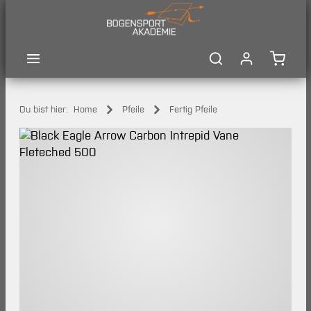
Zum Hauptinhalt springen
Waren
Du bist hier:
Home
Pfeile
Fertig Pfeile
Bildergalerie überspringen