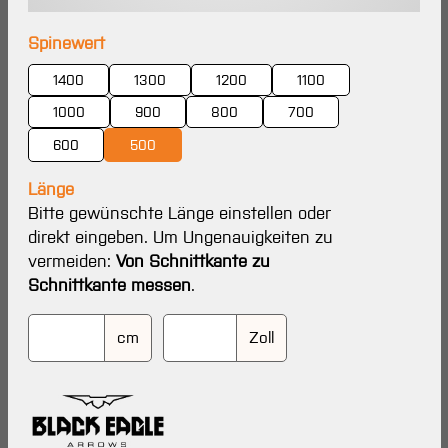
auswählen
Spinewert
1400
1300
1200
1100
1000
900
800
700
600
500
Länge
Bitte gewünschte Länge einstellen oder
direkt eingeben. Um Ungenauigkeiten zu
vermeiden:
Von Schnittkante zu
Schnittkante messen
.
cm
Zoll