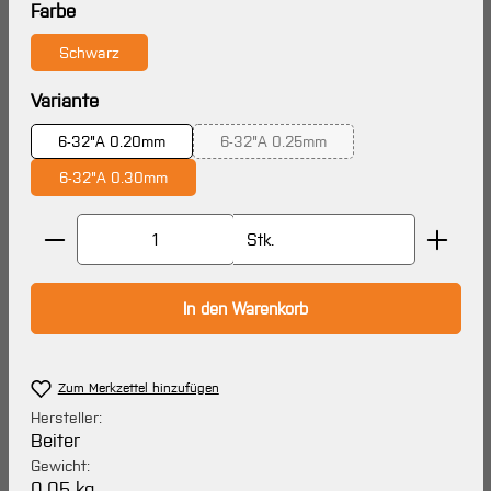
auswählen
Farbe
Schwarz
auswählen
Variante
6-32"A 0.20mm
6-32"A 0.25mm
(Diese Option ist zurzeit nicht verf
6-32"A 0.30mm
Produkt Anzahl: Gib den gewünschten Wert ein oder 
Stk.
In den Warenkorb
Zum Merkzettel hinzufügen
Hersteller:
Beiter
Gewicht:
0.05 kg