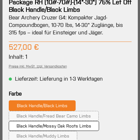
Package RH (10#-70#)-(14"-30") 75% Let Off
Black Handle/Black Limbs
Bear Archery Cruzer G4: Kompakter Jagd-
Compoundbogen, 10-70 lbs, 14-30" Zuglänge, bis
315 fps – ideal für Einsteiger und Jäger.
Regulärer Preis:
527,00 €
Inhalt:
1
Preise inkl. MwSt. zzgl. Versandkosten
Lieferzeit: Lieferung in 1-3 Werktagen
auswählen
Farbe
Black Handle/Black Limbs
Black Handle/Fread Bear Camo Limbs
(Diese Option ist zurzeit nicht verfügbar.)
Black Handle/Mossy Oak Roots Limbs
Black Handle/Muddy Limbs
(Diese Option ist zurzeit nicht verfügbar.)