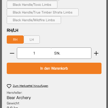
Black Handle/Toxic Limbs
(Diese Option ist zurzeit nicht verfügbar.)
Black Handle/True Timber Strata Limbs
(Diese Option ist zurzeit nicht verfügbar.)
Black Handle/Wildfire Limbs
(Diese Option ist zurzeit nicht verfügbar.)
auswählen
RH/LH
RH
LH
(Diese Option ist zurzeit nicht verfügbar.)
Produkt Anzahl: Gib den gewünschten Wert ein oder 
Stk.
In den Warenkorb
Zum Merkzettel hinzufügen
Hersteller:
Bear Archery
Gewicht: