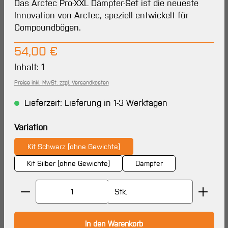
Das Arctec Pro-XXL Dämpfer-Set ist die neueste
Innovation von Arctec, speziell entwickelt für
Compoundbögen.
Regulärer Preis:
54,00 €
Inhalt:
1
Preise inkl. MwSt. zzgl. Versandkosten
Lieferzeit: Lieferung in 1-3 Werktagen
auswählen
Variation
Kit Schwarz (ohne Gewichte)
Kit Silber (ohne Gewichte)
Dämpfer
Produkt Anzahl: Gib den gewünschten Wert ein oder 
Stk.
In den Warenkorb