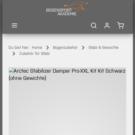
Zum Hauptinhalt springen
Waren
Du bist hier:
Home
Bogenzubehör
Stabi & Gewichte
Zubehör für Stabi
Bildergalerie überspringen