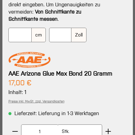
direkt eingeben. Um Ungenauigkeiten zu
vermeiden:
Von Schnittkante zu
Schnittkante messen
.
cm
Zoll
AAE Arizona Glue Max Bond 20 Gramm
Regulärer Preis:
17,00 €
Inhalt:
1
Preise inkl. MwSt. zzgl. Versandkosten
Lieferzeit: Lieferung in 1-3 Werktagen
Produkt Anzahl: Gib den gewünschten Wert ein oder 
Stk.