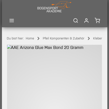
Zum Hauptinhalt springen
Waren
Du bist hier:
Home
Pfeil Komponenten & Zubehör
Kleber
Bildergalerie überspringen