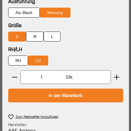
auswählen
Ausführung
Alu Black
Messing
auswählen
Größe
S
M
L
auswählen
RH/LH
RH
LH
Produkt Anzahl: Gib den gewünschten Wert ein oder 
Stk.
In den Warenkorb
Zum Merkzettel hinzufügen
Hersteller:
AAE Arizona