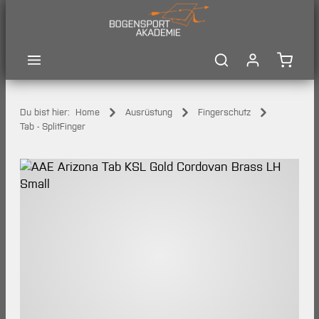
Zum Hauptinhalt springen
Waren
Du bist hier:
Home
Ausrüstung
Fingerschutz
Tab - SplitFinger
Bildergalerie überspringen