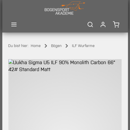
Zum Hauptinhalt springen
Waren
Du bist hier:
Home
Bögen
ILF Wurfarme
Bildergalerie überspringen