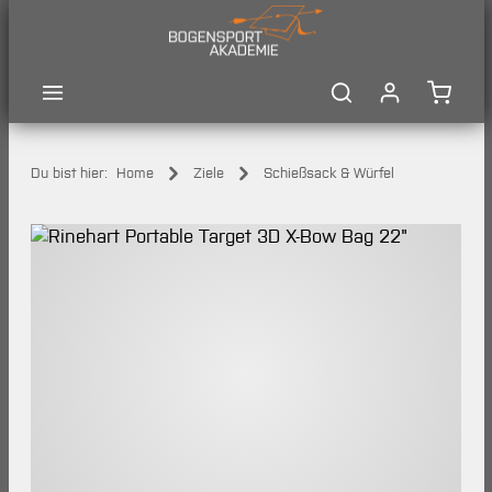
Zum Hauptinhalt springen
Waren
Du bist hier:
Home
Ziele
Schießsack & Würfel
Bildergalerie überspringen