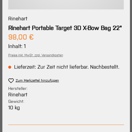
Rinehart
Rinehart Portable Target 3D X-Bow Bag 22"
Regulärer Preis:
98,00 €
Inhalt:
1
Preise inkl. MwSt. zzgl. Versandkosten
Lieferzeit: Zur Zeit nicht lieferbar. Nachbestellt.
Zum Merkzettel hinzufügen
Hersteller:
Rinehart
Gewicht:
10 kg