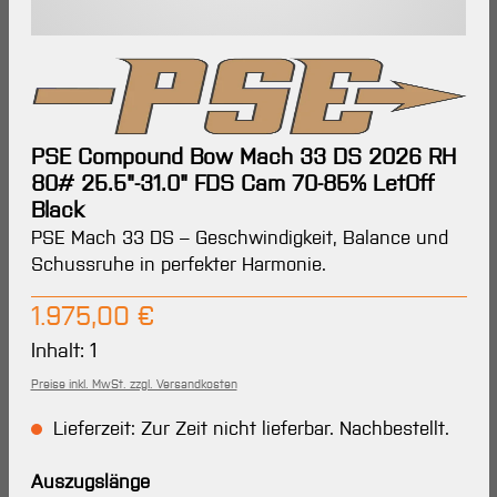
PSE Compound Bow Mach 33 DS 2026 RH
80# 25.5"-31.0" FDS Cam 70-85% LetOff
Black
PSE Mach 33 DS – Geschwindigkeit, Balance und
Schussruhe in perfekter Harmonie.
Regulärer Preis:
1.975,00 €
Inhalt:
1
Preise inkl. MwSt. zzgl. Versandkosten
Lieferzeit: Zur Zeit nicht lieferbar. Nachbestellt.
auswählen
Auszugslänge