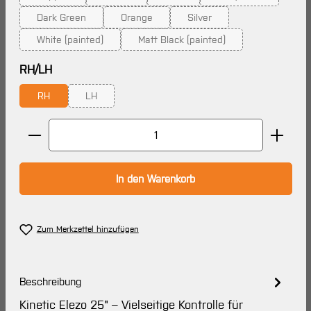
(Diese Option ist zurzeit nicht verfügbar.)
(Diese Option ist zurzeit nicht verfügbar.)
(Diese Option ist zurzeit nicht verf
(Diese Option ist z
Dark Green
Orange
Silver
(Diese Option ist zurzeit nicht verfügbar.)
(Diese Option ist zurzeit nicht verfügbar.)
(Diese Option ist zurzeit nic
White (painted)
Matt Black (painted)
(Diese Option ist zurzeit nicht verfügbar.)
(Diese Option ist zurzeit nicht ve
auswählen
RH/LH
RH
LH
(Diese Option ist zurzeit nicht verfügbar.)
Produkt Anzahl: Gib den gewünschten Wert ein oder 
In den Warenkorb
Zum Merkzettel hinzufügen
Beschreibung
Kinetic Elezo 25" – Vielseitige Kontrolle für