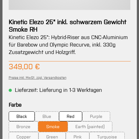
Kinetic Elezo 25" inkl. schwarzem Gewicht
Smoke RH
Kinetic Elezo 25": Hybrid-Riser aus CNC-Aluminium
für Barebow und Olympic Recurve, inkl. 330g
Zusatzgewicht und Holzgriff.
Regulärer Preis:
349,00 €
Preise inkl. MwSt. zzgl. Versandkosten
Lieferzeit: Lieferung in 1-3 Werktagen
auswählen
Farbe
Black
Blue
Red
Purple
(Diese Option ist zurzeit nicht verfügbar.)
(Diese Option ist zurzeit
Bronze
Smoke
Earth (painted)
(Diese Option ist zurzeit nicht verfügbar.)
(Diese Option ist zurzeit nic
Copper
Green
Pink
Turquoise