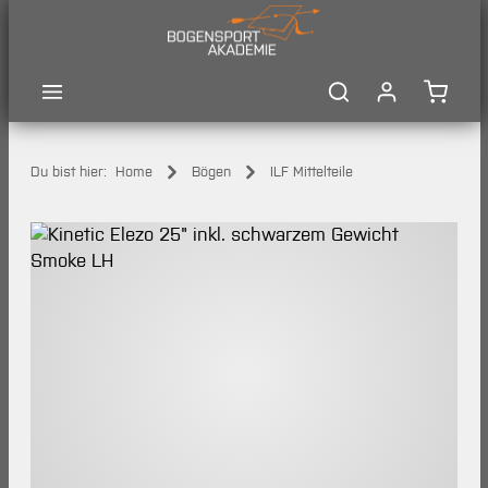
Zum Hauptinhalt springen
Waren
Du bist hier:
Home
Bögen
ILF Mittelteile
Bildergalerie überspringen