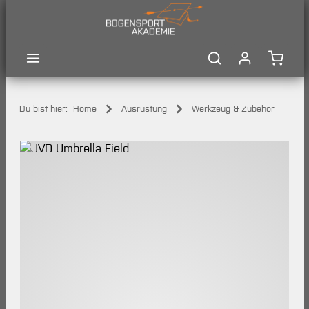
Zum Hauptinhalt springen
Waren
Du bist hier:
Home
Ausrüstung
Werkzeug & Zubehör
Bildergalerie überspringen