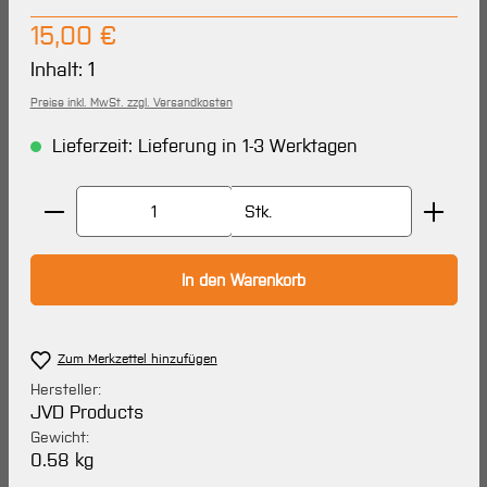
Regulärer Preis:
15,00 €
Inhalt:
1
Preise inkl. MwSt. zzgl. Versandkosten
Lieferzeit: Lieferung in 1-3 Werktagen
Produkt Anzahl: Gib den gewünschten Wert ein oder 
Stk.
In den Warenkorb
Zum Merkzettel hinzufügen
Hersteller:
JVD Products
Gewicht:
0.58 kg