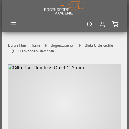
Zum Hauptinhalt springen
Waren
Du bist hier:
Home
Bogenzubehör
Stabi & Gewichte
Blankbogen-Gewichte
Bildergalerie überspringen