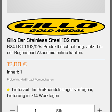
Gillo Bar Stainless Steel 102 mm
G24-TS-01-102/125. Produktbeschreibung. Jetzt bei
der Bogensport-Akademie online kaufen.
Regulärer Preis:
12,00 €
Inhalt:
1
Preise inkl. MwSt. zzgl. Versandkosten
Lieferzeit: Im Großhandels-Lager verfügbar,
Lieferung in 7-14 Werktagen
Produkt Anzahl: Gib den gewünschten Wert ein oder 
Stk.