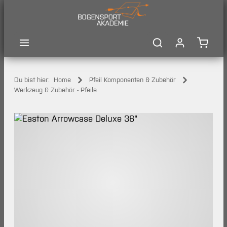
Zum Hauptinhalt springen
Waren
Du bist hier:
Home
Pfeil Komponenten & Zubehör
Werkzeug & Zubehör - Pfeile
Bildergalerie überspringen