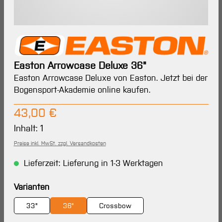
Easton Arrowcase Deluxe 36"
Easton Arrowcase Deluxe von Easton. Jetzt bei der
Bogensport-Akademie online kaufen.
Regulärer Preis:
43,00 €
Inhalt:
1
Preise inkl. MwSt. zzgl. Versandkosten
Lieferzeit: Lieferung in 1-3 Werktagen
auswählen
Varianten
33"
36"
Crossbow