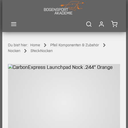
Zum Hauptinhalt springen
Waren
Du bist hier:
Home
Pfeil Komponenten & Zubehör
Nocken
Steck-Nocken
Bildergalerie überspringen