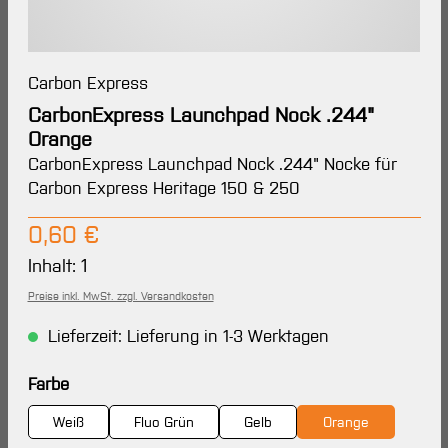
Carbon Express
CarbonExpress Launchpad Nock .244"
Orange
CarbonExpress Launchpad Nock .244" Nocke für
Carbon Express Heritage 150 & 250
Regulärer Preis:
0,60 €
Inhalt:
1
Preise inkl. MwSt. zzgl. Versandkosten
Lieferzeit: Lieferung in 1-3 Werktagen
auswählen
Farbe
Weiß
Fluo Grün
Gelb
Orange