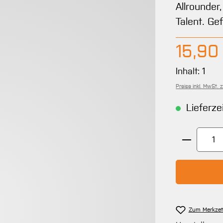
Allrounder
Talent. Ge
Regulärer 
15,90
Inhalt:
1
Preise inkl. MwSt. 
Lieferze
Produkt 
Zum Merkzet