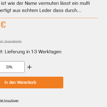
, ist wie der Name vermuten lässt ein multi
fertigt aus echtem Leder dass durch…
Preis:
 €
zzgl. Versandkosten
it: Lieferung in 1-3 Werktagen
Anzahl: Gib den gewünschten Wert ein oder
Stk.
In den Warenkorb
tel hinzufügen