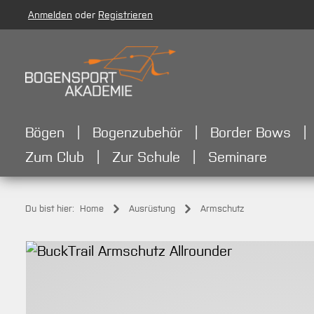
Anmelden
oder
Registrieren
m Hauptinhalt springen
Zur Suche springen
Zur Hauptnavigation springen
Bögen
Bogenzubehör
Border Bows
Zum Club
Zur Schule
Seminare
Du bist hier:
Home
Ausrüstung
Armschutz
Bildergalerie überspringen