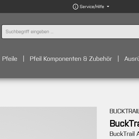
Service/Hilfe
Pfeile
Pfeil Komponenten & Zubehör
Ausr
BUCKTRAI
BuckTra
BuckTrail 