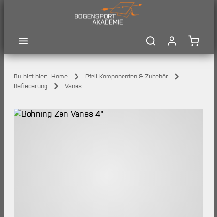
Zum Hauptinhalt springen
Waren
Du bist hier:
Home
Pfeil Komponenten & Zubehör
Befiederung
Vanes
Bildergalerie überspringen