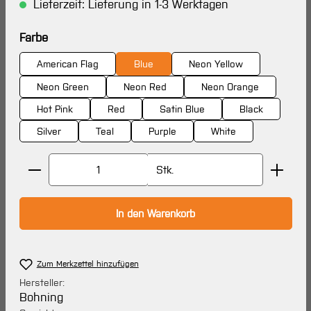
Lieferzeit: Lieferung in 1-3 Werktagen
auswählen
Farbe
American Flag
Blue
Neon Yellow
Neon Green
Neon Red
Neon Orange
Hot Pink
Red
Satin Blue
Black
Silver
Teal
Purple
White
Produkt Anzahl: Gib den gewünschten Wert ein oder 
Stk.
In den Warenkorb
Zum Merkzettel hinzufügen
Hersteller:
Bohning