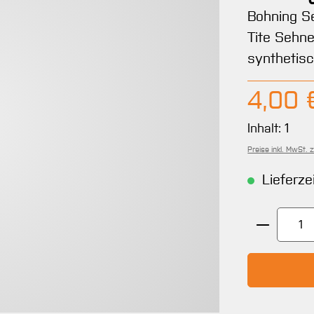
Bohning S
Tite Sehne
synthetisc
Regulärer 
4,00 
Inhalt:
1
Preise inkl. MwSt. 
Lieferze
Produkt 