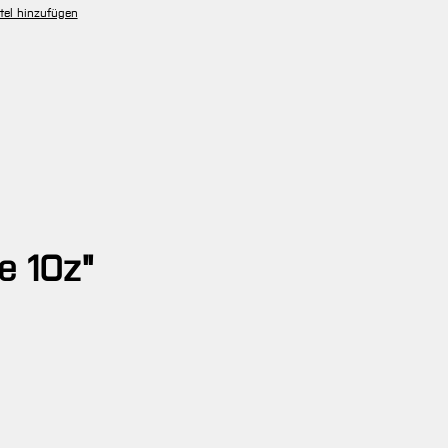
tel hinzufügen
e 1Oz"