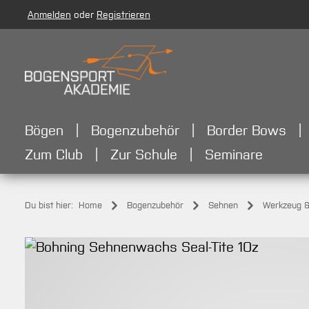
Anmelden
oder
Registrieren
m Hauptinhalt springen
Zur Suche springen
Zur Hauptnavigation springen
Bögen
Bogenzubehör
Border Bows
Zum Club
Zur Schule
Seminare
Du bist hier:
Home
Bogenzubehör
Sehnen
Werkzeug &
Bildergalerie überspringen