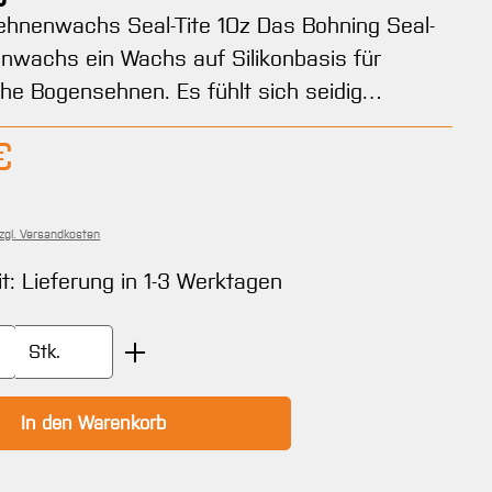
ehnenwachs Seal-Tite 1Oz Das Bohning Seal-
nwachs ein Wachs auf Silikonbasis für
he Bogensehnen. Es fühlt sich seidig…
Preis:
€
zzgl. Versandkosten
it: Lieferung in 1-3 Werktagen
Anzahl: Gib den gewünschten Wert ein oder
Stk.
In den Warenkorb