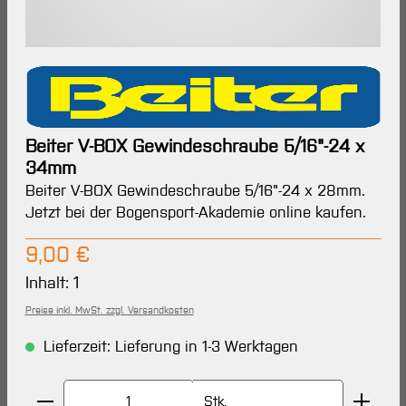
Beiter V-BOX Gewindeschraube 5/16"-24 x
34mm
Beiter V-BOX Gewindeschraube 5/16"-24 x 28mm.
Jetzt bei der Bogensport-Akademie online kaufen.
Regulärer Preis:
9,00 €
Inhalt:
1
Preise inkl. MwSt. zzgl. Versandkosten
Lieferzeit: Lieferung in 1-3 Werktagen
Produkt Anzahl: Gib den gewünschten Wert ein oder 
Stk.