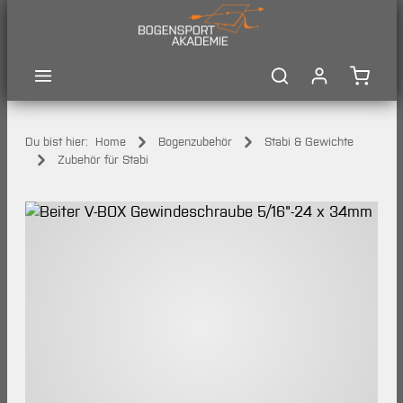
Zum Hauptinhalt springen
Waren
Du bist hier:
Home
Bogenzubehör
Stabi & Gewichte
Zubehör für Stabi
Bildergalerie überspringen