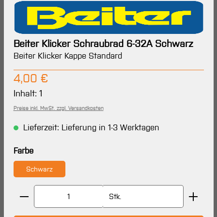
Beiter Klicker Schraubrad 6-32A Schwarz
Beiter Klicker Kappe Standard
Regulärer Preis:
4,00 €
Inhalt:
1
Preise inkl. MwSt. zzgl. Versandkosten
Lieferzeit: Lieferung in 1-3 Werktagen
auswählen
Farbe
Schwarz
Produkt Anzahl: Gib den gewünschten Wert ein oder 
Stk.