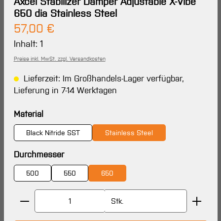
Axcel Stabilizer Damper Adjustable X-Vibe
650 dia Stainless Steel
Regulärer Preis:
57,00 €
Inhalt:
1
Preise inkl. MwSt. zzgl. Versandkosten
Lieferzeit: Im Großhandels-Lager verfügbar,
Lieferung in 7-14 Werktagen
auswählen
Material
Black Nitride SST
Stainless Steel
auswählen
Durchmesser
500
550
650
Produkt Anzahl: Gib den gewünschten Wert ein oder 
Stk.