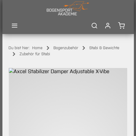
Zum Hauptinhalt springen
Waren
Du bist hier:
Home
Bogenzubehör
Stabi & Gewichte
Zubehör für Stabi
Bildergalerie überspringen